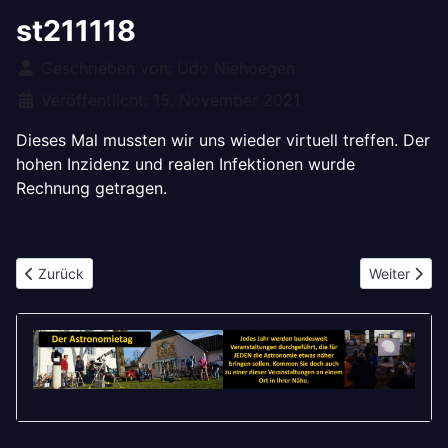
st211118
Details
Geschrieben von:
Udo Niehoegen
Veröffentlicht: 15. November 2021
Dieses Mal mussten wir uns wieder virtuell treffen. Der
hohen Inzidenz und realen Infektionen wurde
Rechnung getragen.
Vorheriger Beitrag: st211216
Nächster Be
Zurück
Weiter